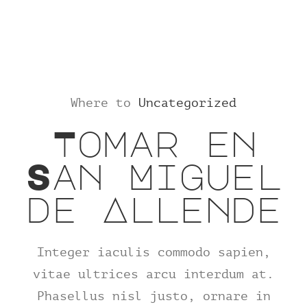
Skip
to
Toggl
content
Navig
Home
Where to
Uncategorized
Past Events
Tomar en
San Miguel
Archive
de Allende
Participation
Integer iaculis commodo sapien,
vitae ultrices arcu interdum at.
About
Phasellus nisl justo, ornare in