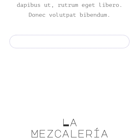
dapibus ut, rutrum eget libero.
Contact
Donec volutpat bibendum.
tHe VoYAGe oF tHe GoNGooZleR
La
Mezcalería