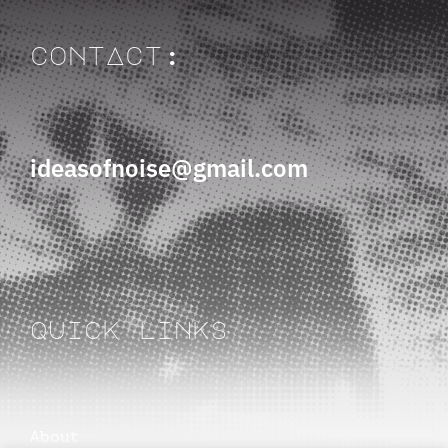
contAct:
ideasofnoise@gmail.com
quick links
About