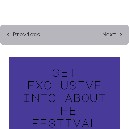
Previous
Next
Get
exclusive
info about
the
festival